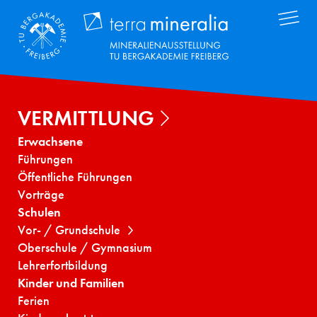
Direkt
Terra Mineral
zum
Inhalt
VERMITTLUNG
Erwachsene
Führungen
Öffentliche Führungen
Vorträge
Schulen
Vor- / Grundschule
Oberschule / Gymnasium
Lehrerfortbildung
Kinder und Familien
Ferien