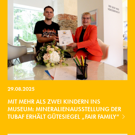
29.08.2025
MIT MEHR ALS ZWEI KINDERN INS
MUSEUM: MINERALIENAUSSTELLUNG DER
TUBAF ERHÄLT GÜTESIEGEL „FAIR FAMILY“