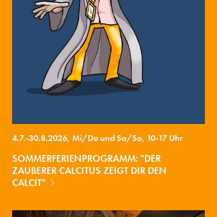
4.7.-30.8.2026, Mi/Do und Sa/So, 10-17 Uhr
SOMMERFERIENPROGRAMM: "DER
ZAUBERER CALCITUS ZEIGT DIR DEN
CALCIT"