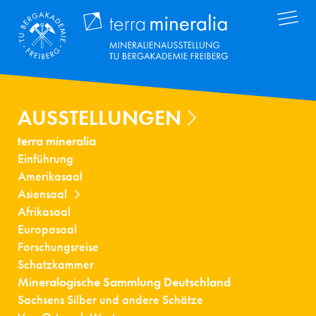
Direkt
Terra Mineral
zum
Inhalt
AUSSTELLUNGEN
terra mineralia
Einführung
Amerikasaal
Asiensaal
Afrikasaal
Europasaal
Forschungsreise
Schatzkammer
Mineralogische Sammlung Deutschland
Sachsens Silber und andere Schätze