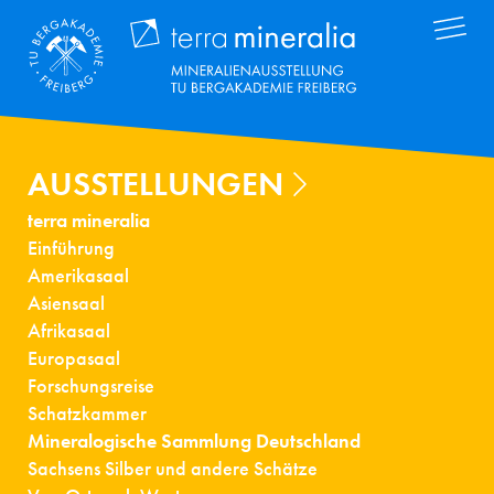
Direkt
Terra Mineral
zum
Inhalt
AUSSTELLUNGEN
terra mineralia
Einführung
Amerikasaal
Asiensaal
Afrikasaal
Europasaal
Forschungsreise
Schatzkammer
Mineralogische Sammlung Deutschland
Sachsens Silber und andere Schätze