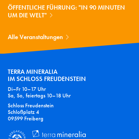
ÖFFENTLICHE FÜHRUNG: "IN 90 MINUTEN
UM DIE WELT"
Alle Veranstaltungen
TERRA MINERALIA
IM SCHLOSS FREUDENSTEIN
Di–Fr 10–17 Uhr
Sa, So, feiertags 10–18 Uhr
Schloss Freudenstein
Schloßplatz 4
09599 Freiberg