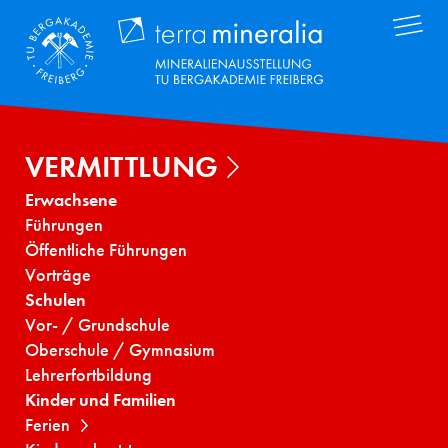
Direkt
Terra Mineral
zum
Inhalt
VERMITTLUNG
Erwachsene
Führungen
Öffentliche Führungen
Vorträge
Schulen
Vor- / Grundschule
Oberschule / Gymnasium
Lehrerfortbildung
Kinder und Familien
Ferien