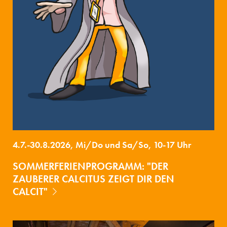
4.7.-30.8.2026, Mi/Do und Sa/So, 10-17 Uhr
SOMMERFERIENPROGRAMM: "DER
ZAUBERER CALCITUS ZEIGT DIR DEN
CALCIT"