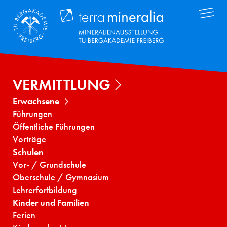
Direkt
Terra Mineral
zum
Inhalt
VERMITTLUNG
Erwachsene
Führungen
Öffentliche Führungen
Vorträge
Schulen
Vor- / Grundschule
Oberschule / Gymnasium
Lehrerfortbildung
Kinder und Familien
Ferien