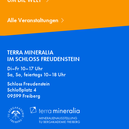
UM DIE WELT"
Alle Veranstaltungen
TERRA MINERALIA
IM SCHLOSS FREUDENSTEIN
Di–Fr 10–17 Uhr
Sa, So, feiertags 10–18 Uhr
Schloss Freudenstein
Schloßplatz 4
09599 Freiberg