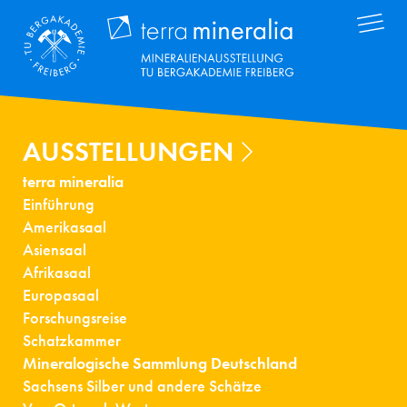
Direkt
Terra Mineral
zum
Inhalt
AUSSTELLUNGEN
terra mineralia
Einführung
Amerikasaal
Asiensaal
Afrikasaal
Europasaal
Forschungsreise
Schatzkammer
Mineralogische Sammlung Deutschland
Sachsens Silber und andere Schätze