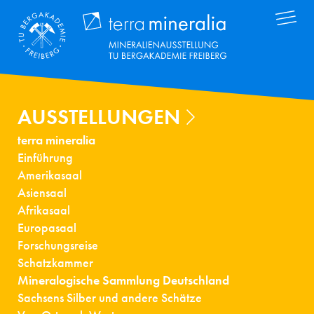
Direkt
Terra Mineral
zum
Inhalt
AUSSTELLUNGEN
terra mineralia
Einführung
Amerikasaal
Asiensaal
Afrikasaal
Europasaal
Forschungsreise
Schatzkammer
Mineralogische Sammlung Deutschland
Sachsens Silber und andere Schätze