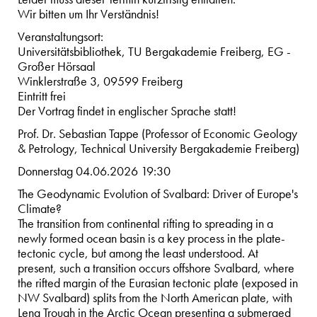
Wir bitten um Ihr Verständnis!
Veranstaltungsort:
Universitätsbibliothek, TU Bergakademie Freiberg, EG -
Großer Hörsaal
Winklerstraße 3, 09599 Freiberg
Eintritt frei
Der Vortrag findet in englischer Sprache statt!
Prof. Dr. Sebastian Tappe (Professor of Economic Geology
& Petrology, Technical University Bergakademie Freiberg)
Donnerstag 04.06.2026 19:30
The Geodynamic Evolution of Svalbard: Driver of Europe's
Climate?
The transition from continental rifting to spreading in a
newly formed ocean basin is a key process in the plate-
tectonic cycle, but among the least understood. At
present, such a transition occurs offshore Svalbard, where
the rifted margin of the Eurasian tectonic plate (exposed in
NW Svalbard) splits from the North American plate, with
Lena Trough in the Arctic Ocean presenting a submerged