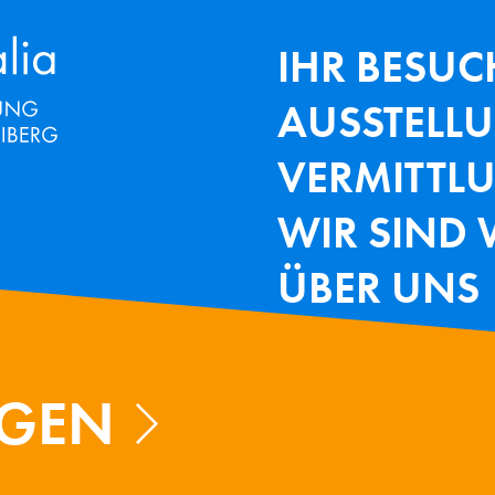
Terra Mineralia Mineralien Ausstel
HAUPTNAV
IHR BESUC
AUSSTELL
VERMITTL
WIR SIND 
ÜBER UNS
NGEN