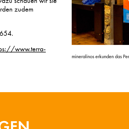
Dazu schauen wir sie
erden zudem
4654.
tps://www.terra-
mineralinos erkunden das Pe
NGEN