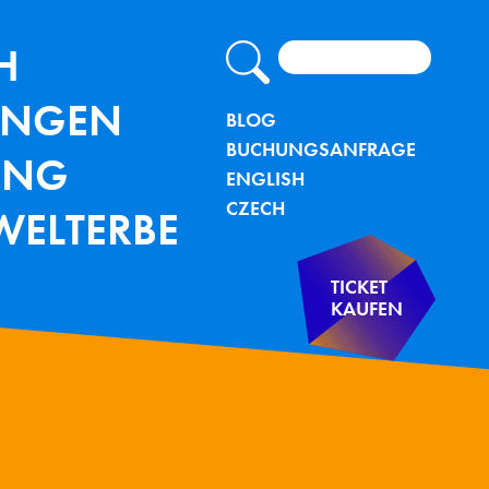
Suche
lung - TU Bergakademie Freiberg
IGATION
H
UNGEN
METANAVIG
BLOG
BUCHUNGSANFRAGE
UNG
ENGLISH
CZECH
WELTERBE
TICKET
KAUFEN