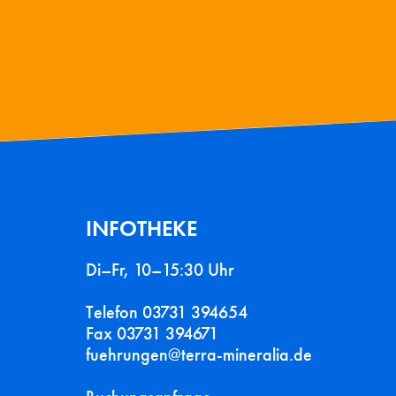
INFOTHEKE
Di–Fr, 10–15:30 Uhr
Telefon 03731 394654
Fax 03731 394671
fuehrungen@terra-mineralia.de