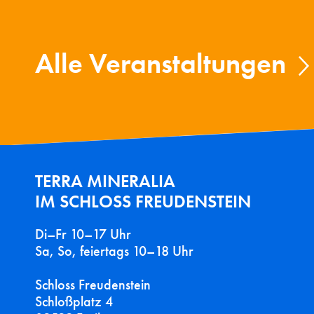
Alle Veranstaltungen
TERRA MINERALIA
IM SCHLOSS FREUDENSTEIN
Di–Fr 10–17 Uhr
Sa, So, feiertags 10–18 Uhr
Schloss Freudenstein
Schloßplatz 4