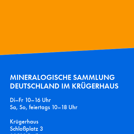
MINERALOGISCHE SAMMLUNG
DEUTSCHLAND IM KRÜGERHAUS
Di–Fr 10–16 Uhr
Sa, So, feiertags 10–18 Uhr
Krügerhaus
Schloßplatz 3