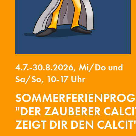
4.7.-30.8.2026, Mi/Do und
Sa/So, 10-17 Uhr
SOMMERFERIENPRO
"DER ZAUBERER CALC
ZEIGT DIR DEN CALCIT