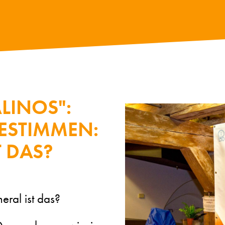
LINOS":
ESTIMMEN:
T DAS?
ral ist das?